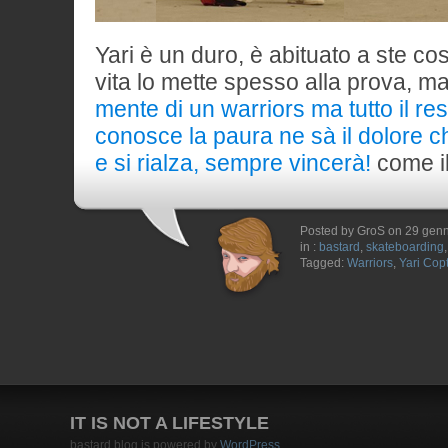
Yari è un duro, è abituato a ste co
vita lo mette spesso alla prova, ma
mente di un warriors ma tutto il re
conosce la paura ne sà il dolore c
e si rialza, sempre vincerà!
come i
Posted by GroS on 29 gen
in :
bastard
,
skateboarding
Tagged:
Warriors
,
Yari Cop
IT IS NOT A LIFESTYLE
bastard blog is powered by
WordPress