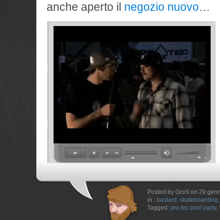
anche aperto il
negozio nuovo
…
Posted by GroS on 29 gen
in :
bastard
,
skateboarding
Tagged:
pro tec pool party
,