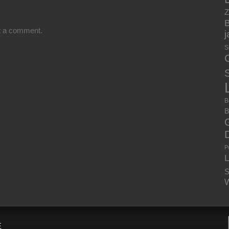
Z
B
t a comment.
S
S
B
B
P
S
W
E