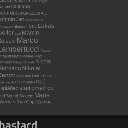
film
Giorgio
fiera
Giuliano
attoni
erarducci
GRILL'EM ALL
jammin
Jart
jep
Lambro
Lukas
libro
libreria
katepark
Goller
Marcin
Lupi
Marco
olecki
Lambertucci
Matteo
Max
orgardt
Mattia Molnar
Nicola
onassi
Milano Centrale
Nikolai
Giordano
Danov
open day
Pink is Punk
Raúl
Random video
unkreas
studiometrico
Lupiáñez
Vans
ud Sound System
arriors
Zamoc
Yari Copt