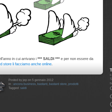
ll’anno in cui arrivano i
*** SALDI ***
e per non essere da
rd store li facciamo anche online
.
6
S
Posted by jep on 5 gennaio 2012
B
in :
ancora business
,
bastard
,
bastard store
,
prodotti
Tagged:
saldi
E