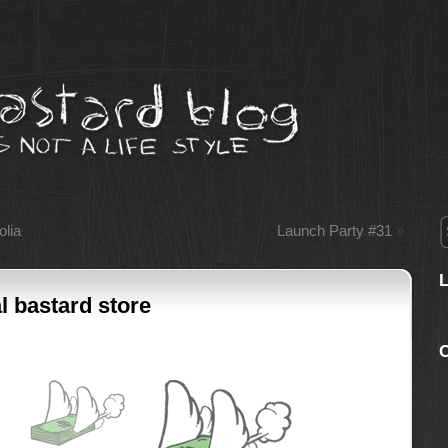
lia
Launch Party #31
»
al bastard store
C