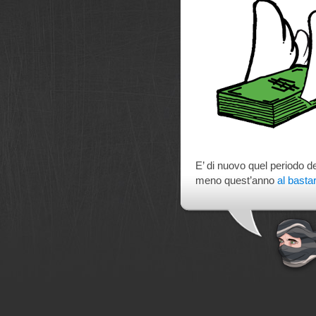
E’ di nuovo quel periodo de
meno quest’anno
al basta