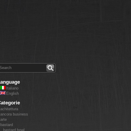
Language
Italiano
English
ategorie
achitettura
ancora business
arte
bastard
bastard bowl