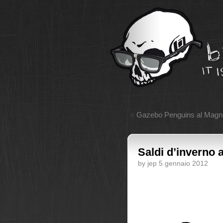
«
Gazebo Penguins al Magno
Saldi d’inverno 
by jep 5 gennaio 2012