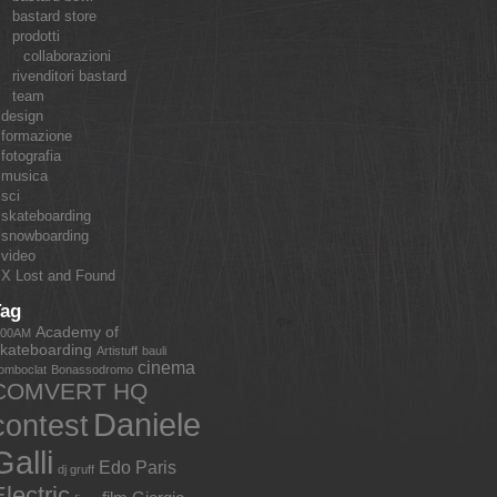
bastard store
prodotti
collaborazioni
rivenditori bastard
team
design
formazione
fotografia
musica
sci
skateboarding
snowboarding
video
X Lost and Found
Tag
Academy of
:00AM
kateboarding
Artistuff
bauli
cinema
omboclat
Bonassodromo
COMVERT HQ
Daniele
contest
Galli
Edo Paris
dj gruff
lectric