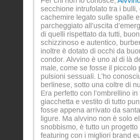
Per chi non lo conosce,
Alvvin
secchione intrufolato tra i bulli, 
cachemire legato sulle spalle e 
parcheggiato all’uscita d’emer
di quelli rispettato da tutti, buon
schizzinoso e autentico, burbe
inoltre è dotato di occhi da bu
condor. Alvvino è uno al di là d
male, come se fosse il piccolo
pulsioni sessuali. L’ho conosci
berlinese, sotto una coltre di n
Era perfetto con l’ombrellino in 
giacchetta e vestito di tutto pu
fosse appena arrivato da sant
ligure. Ma alvvino non è solo 
snobbismo, è tutto un progetto 
featuring con i migliori brand eu