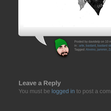
Posted by davidelp on 10 
in :
arte
,
bastard
,
bastard st
Tagged:
Alvvino
,
jammin
,
Z
Leave a Reply
You must be
logged in
to post a com