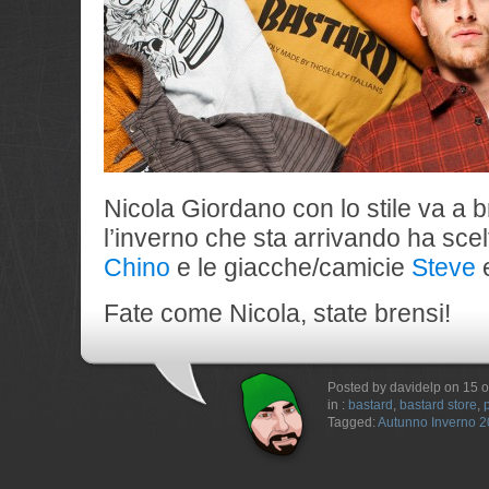
Nicola Giordano con lo stile va a b
l’inverno che sta arrivando ha scel
Chino
e le giacche/camicie
Steve
Fate come Nicola, state brensi!
Posted by davidelp on 15 o
in :
bastard
,
bastard store
,
Tagged:
Autunno Inverno 