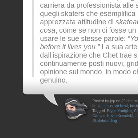
carriera da professionista alle 
quegli skaters che esemplifica 
apprezzata attitudine di
skatea
cosa
, come se non ci fosse un
usare le sue stesse parole:
“Yo
before it lives you.”
La sua arte
dall’ispirazione che Chet trae
continuamente posti nuovi, gri
opinione sul mondo, in modo chi
genuino.
Posted by jep on 29 dicem
in :
arte
,
bastard bowl
,
bast
Tagged:
Bryce Kanights
,
Ch
Carozzi
,
Kevin Kowalski
,
L
Skateboarding