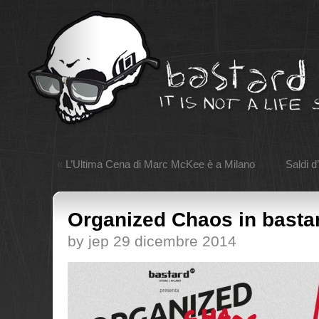
«
L’Ultima Cena di Marc McKee è a Milano
Saldi d
Organized Chaos in basta
by jep 29 dicembre 2014