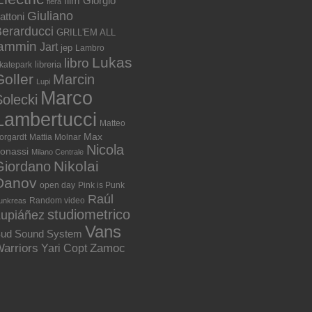
film
Giorgio
fiera
Giuliano
attoni
erarducci
GRILL'EM ALL
jammin
Jart
jep
Lambro
Lukas
libro
libreria
katepark
Goller
Marcin
Lupi
Marco
olecki
Lambertucci
Matteo
Max
orgardt
Mattia Molnar
Nicola
onassi
Milano Centrale
Nikolai
Giordano
Danov
open day
Pink is Punk
Raúl
Random video
unkreas
studiometrico
Lupiáñez
Vans
ud Sound System
arriors
Zamoc
Yari Copt