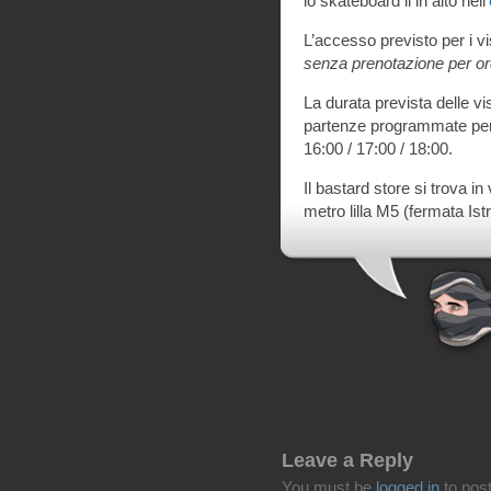
lo skateboard li in alto nell’
L’accesso previsto per i vi
senza prenotazione per ord
La durata prevista delle v
partenze programmate per o
16:00 / 17:00 / 18:00.
Il bastard store si trova i
metro lilla M5 (fermata Istr
Leave a Reply
You must be
logged in
to pos