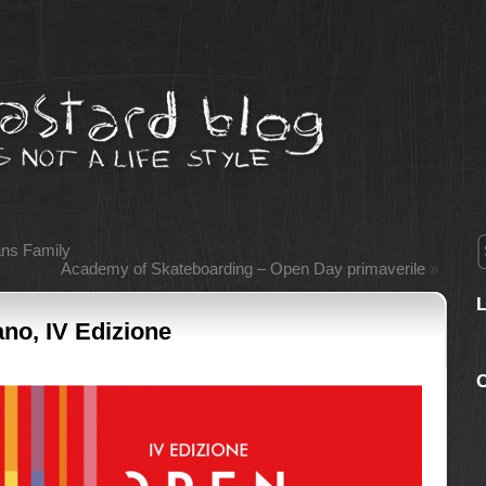
ns Family
Academy of Skateboarding – Open Day primaverile
»
no, IV Edizione
C