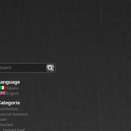
Language
Italiano
English
ategorie
achitettura
ancora business
arte
bastard
bastard bowl