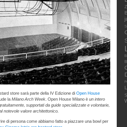
Z
B
S
S
B
B
P
ard store sarà parte della IV Edizione di
Open House
S
ude la
Milano Arch Week
. Open House Milano è
un intero
W
atuitamente, supportati da guide specializzate e volontarie,
 dal notevole valore architettonico.
rire di persona come abbiamo fatto a piazzare una bowl per