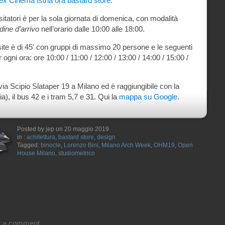
ex Cinema Istria ora bastard store
.
sitatori è per la sola giornata di domenica, con modalità
ine d’arrivo
nell’orario dalle 10:00 alle 18:00.
isite è di 45′ con gruppi di massimo 20 persone e le seguenti
gni ora: ore 10:00 / 11:00 / 12:00 / 13:00 / 14:00 / 15:00 /
n via Scipio Slataper 19 a Milano ed è raggiungibile con la
ia), il bus 42 e i tram 5,7 e 31. Qui la
mappa su Google
.
Posted by jep on 20 maggio 2019
in :
achitettura
,
bastard store
,
design
Tagged:
binocle
,
Lorenzo Bini
,
Milano Arch Week
,
OHM19
,
Open
House Milano
,
studiometrico
t a comment.