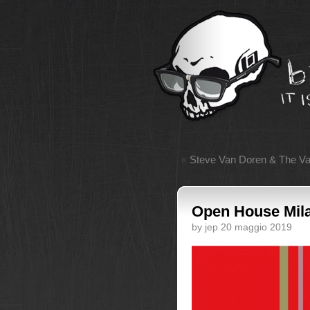
«
Steve Van Doren & The Va
Open House Mila
by jep 20 maggio 2019