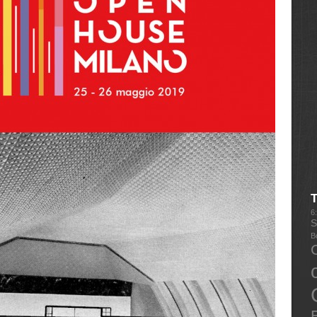
6
S
B
E