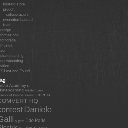
bastard store
prodotti
collaborazioni
rivenditori bastard
team
design
formazione
fotografia
musica
sci
skateboarding
snowboarding
video
X Lost and Found
Tag
Academy of
:00AM
kateboarding
Artistuff
bauli
cinema
omboclat
Bonassodromo
COMVERT HQ
Daniele
contest
Galli
Edo Paris
dj gruff
lectric