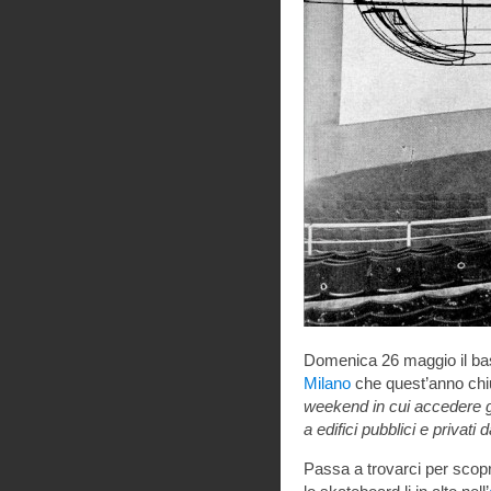
Domenica 26 maggio il bast
Milano
che quest’anno chi
weekend in cui accedere gr
a edifici pubblici e privati
Passa a trovarci per scop