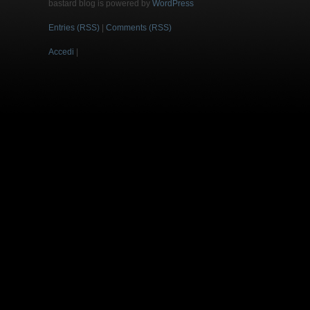
bastard blog is powered by
WordPress
Entries (RSS)
|
Comments (RSS)
Accedi
|