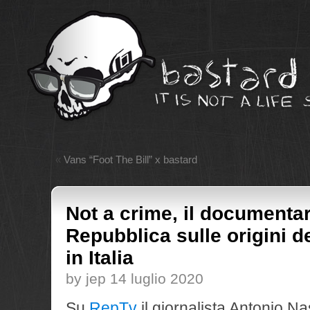
«
Vans “Foot The Bill” x bastard
Not a crime, il documentar
Repubblica sulle origini d
in Italia
by jep 14 luglio 2020
Su
RepTv
il giornalista Antonio Na