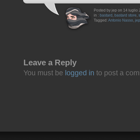
Posted by jep on 14 luglio
in :
bastard
,
bastard store
,
Tagged:
Antonio Nasso
,
je
Leave a Reply
You must be
logged in
to post a com