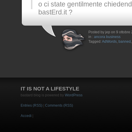
o ci state gentilmente chieden
bastErd.it ?
Posted by jep on 9 ottobre
in :
ancora business
Tagged:
AdWords
,
banned
IT IS NOT A LIFESTYLE
bastard blog is powered by
WordPress
Entries (RSS)
|
Comments (RSS)
Accedi
|