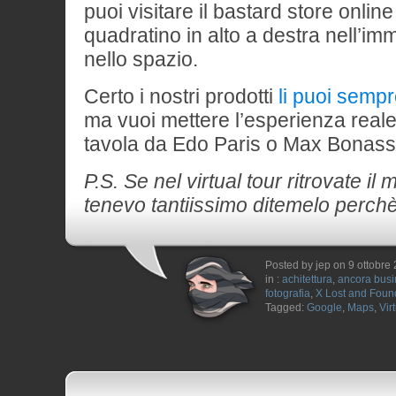
puoi visitare il bastard store onlin
quadratino in alto a destra nell’i
nello spazio.
Certo i nostri prodotti
li puoi semp
ma vuoi mettere l’esperienza reale 
tavola da Edo Paris o Max Bonass
P.S. Se nel virtual tour ritrovate il
tenevo tantiissimo ditemelo perchè
Posted by jep on 9 ottobre
in :
achitettura
,
ancora busi
fotografia
,
X Lost and Foun
Tagged:
Google
,
Maps
,
Vir