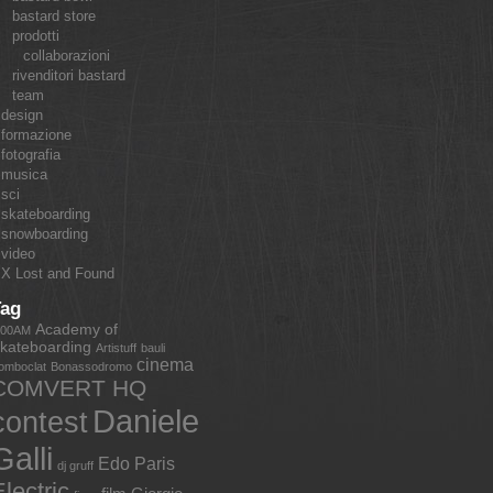
bastard store
prodotti
collaborazioni
rivenditori bastard
team
design
formazione
fotografia
musica
sci
skateboarding
snowboarding
video
X Lost and Found
Tag
Academy of
:00AM
kateboarding
Artistuff
bauli
cinema
omboclat
Bonassodromo
COMVERT HQ
Daniele
contest
Galli
Edo Paris
dj gruff
lectric