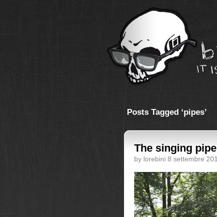
Posts Tagged ‘pipes’
The singing pipe
by lorebini 8 settembre 20