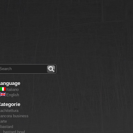
Language
Italiano
English
ategorie
achitettura
ancora business
arte
bastard
bastard bowl