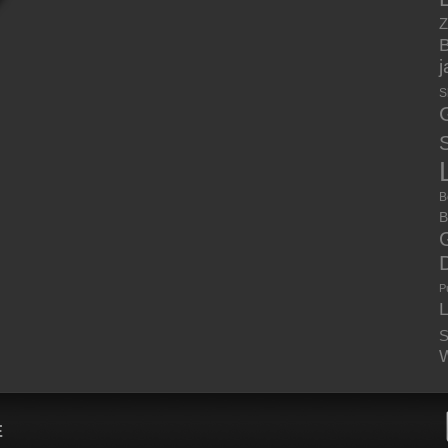
Z
B
S
S
B
B
P
S
W
E