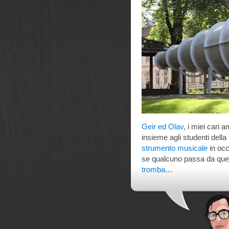
Geir ed Olav
, i miei cari a
insieme agli studenti della
strumento musicale
in occ
se qualcuno passa da quell
tromba
…