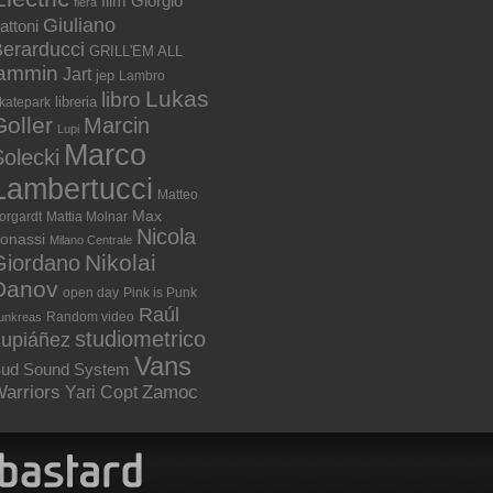
film
Giorgio
fiera
Giuliano
attoni
erarducci
GRILL'EM ALL
jammin
Jart
jep
Lambro
Lukas
libro
libreria
katepark
Goller
Marcin
Lupi
Marco
olecki
Lambertucci
Matteo
Max
orgardt
Mattia Molnar
Nicola
onassi
Milano Centrale
Nikolai
Giordano
Danov
open day
Pink is Punk
Raúl
Random video
unkreas
studiometrico
Lupiáñez
Vans
ud Sound System
arriors
Zamoc
Yari Copt