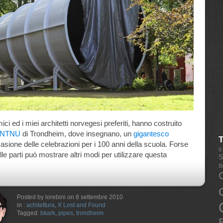
mici ed i miei architetti norvegesi preferiti, hanno costruito
NTNU
di Trondheim, dove insegnano, un
gigantesco
asione delle celebrazioni per i 100 anni della scuola. Forse
6
e parti può mostrare altri modi per utilizzare questa
S
B
Posted by lorebini on 8 settembre 2010
in :
achitettura
,
X Lost and Found
Tagged:
bkark
,
pipes
,
trondheim
E