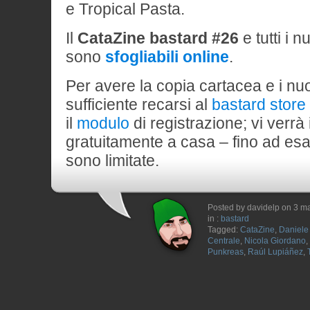
e Tropical Pasta.
Il
CataZine bastard #26
e tutti i 
sono
sfogliabili online
.
Per avere la copia cartacea e i nuo
sufficiente recarsi al
bastard store
il
modulo
di registrazione; vi verrà 
gratuitamente a casa – fino ad esa
sono limitate.
Posted by davidelp on 3 m
in :
bastard
Tagged:
CataZine
,
Daniele 
Centrale
,
Nicola Giordano
,
Punkreas
,
Raúl Lupiáñez
,