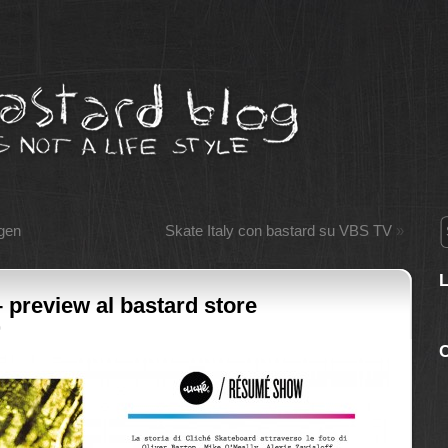
gen
Skate Italy con bastard su VBS TV
»
 preview al bastard store
0
C