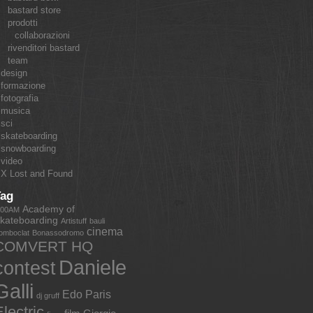
bastard store
prodotti
collaborazioni
rivenditori bastard
team
design
formazione
fotografia
musica
sci
skateboarding
snowboarding
video
X Lost and Found
Tag
Academy of
:00AM
kateboarding
Artistuff
bauli
cinema
omboclat
Bonassodromo
COMVERT HQ
Daniele
contest
Galli
Edo Paris
dj gruff
lectric