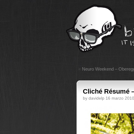
«
Neuro Weekend – Obereg
Cliché Résumé –
by davidelp 16 marzo 201