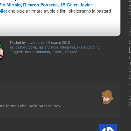
Flo Mirtain
,
Ricardo Fonseca
,
JB Gillet
,
Javier
Z
llet
che oltre a firmare tavole e libri, skeiteranno la bastard
B
S
S
Posted by davidelp on 16 marzo 2010
in :
bastard bowl
,
bastard store
,
fotografia
,
skateboarding
Tagged:
Blast distribution
,
Cliché
,
Résumé
B
B
P
S
W
are Mendizabal nella basatrd bowl.