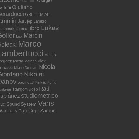
film
Giorgio
fiera
Giuliano
attoni
erarducci
GRILL'EM ALL
jammin
Jart
jep
Lambro
Lukas
libro
libreria
katepark
Goller
Marcin
Lupi
Marco
olecki
Lambertucci
Matteo
Max
orgardt
Mattia Molnar
Nicola
onassi
Milano Centrale
Nikolai
Giordano
Danov
open day
Pink is Punk
Raúl
Random video
unkreas
studiometrico
Lupiáñez
Vans
ud Sound System
arriors
Zamoc
Yari Copt