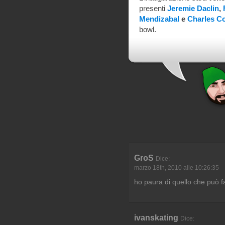
presenti
Jeremie Daclin
,
Mendizabal
e
Charles Co
bowl.
GroS
Dice:
marzo 18th, 2010 alle 10:26:35
ho paura di quello che può f
ivanskating
Dice: