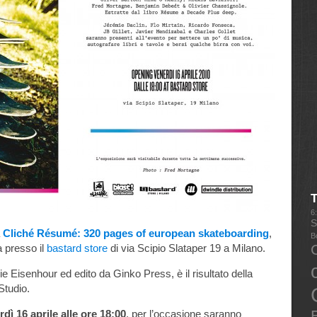
6
S
C
liché Résumé: 320 pages of european skateboarding
,
B
a presso il
bastard store
di via Scipio Slataper 19 a Milano.
zie Eisenhour ed edito da Ginko Press, è il risultato della
-Studio.
E
rdì 16 aprile alle ore 18:00
, per l’occasione saranno