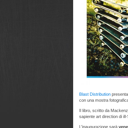
Blast Distribution
presenta
con u
na mostra fotografic
Il libro, scritto da Macken
sapiente art direction di ill
L’inaugurazione sarà
ve
ne