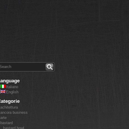
Language
Italiano
English
ategorie
achitettura
ancora business
arte
bastard
bastard bowl