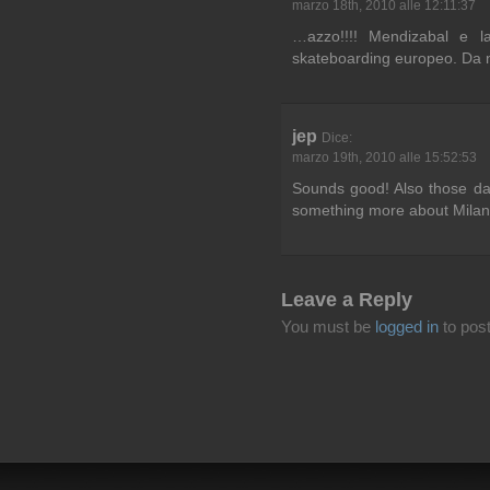
marzo 18th, 2010 alle 12:11:37
…azzo!!!! Mendizabal e l
skateboarding europeo. Da 
jep
Dice:
marzo 19th, 2010 alle 15:52:53
Sounds good! Also those da
something more about Mila
Leave a Reply
You must be
logged in
to pos