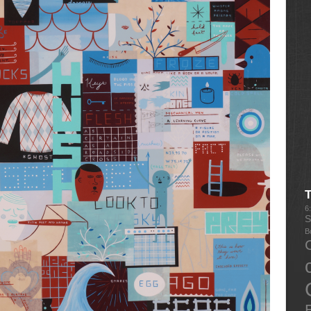
6
S
B
E