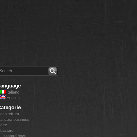
Language
Italiano
English
ategorie
achitettura
ancora business
arte
bastard
bastard bowl