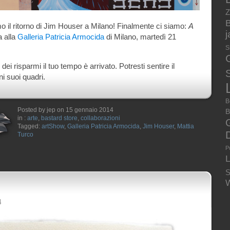
Z
B
 il ritorno di Jim Houser a Milano! Finalmente ci siamo:
A
 alla
Galleria Patricia Armocida
di Milano, martedì 21
S
 risparmi il tuo tempo è arrivato. Potresti sentire il
S
i suoi quadri.
B
Posted by jep on 15 gennaio 2014
B
in :
arte
,
bastard store
,
collaborazioni
Tagged:
artShow
,
Galleria Patricia Armocida
,
Jim Houser
,
Mattia
Turco
P
S
W
4