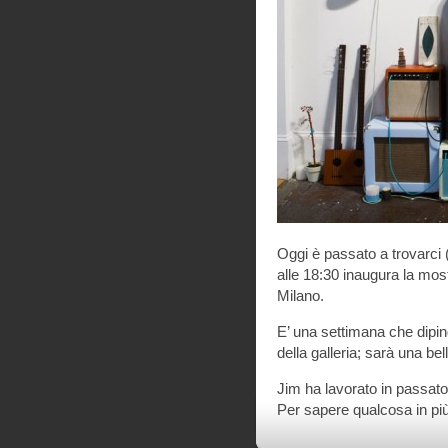
Oggi è passato a trovarci 
alle 18:30 inaugura la mo
Milano.
E’ una settimana che diping
della galleria; sarà una be
Jim ha lavorato in passa
Per sapere qualcosa in pi