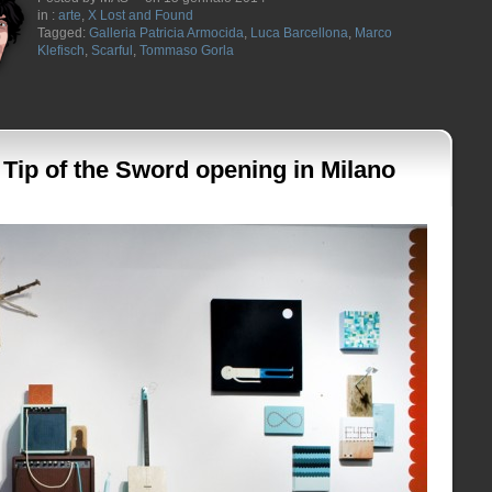
in :
arte
,
X Lost and Found
Tagged:
Galleria Patricia Armocida
,
Luca Barcellona
,
Marco
Klefisch
,
Scarful
,
Tommaso Gorla
Tip of the Sword opening in Milano