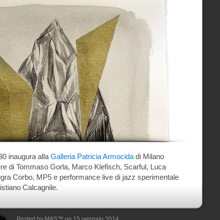
:30 inaugura alla
Galleria Patricia Armocida
di Milano
re di Tommaso Gorla, Marco Klefisch, Scarful, Luca
egra Corbo, MP5 e performance live di jazz sperimentale
istiano Calcagnile.
Posted by MAS™ on 15 gennaio 2014