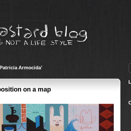
Patricia Armocida’
position on a map
C