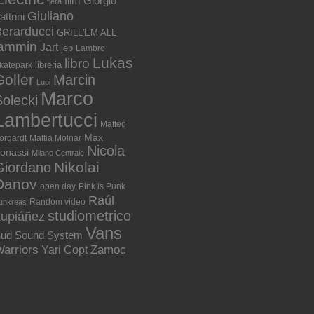
film
Giorgio
fiera
Giuliano
attoni
erarducci
GRILL'EM ALL
jammin
Jart
jep
Lambro
Lukas
libro
libreria
katepark
Goller
Marcin
Lupi
Marco
olecki
Lambertucci
Matteo
Max
orgardt
Mattia Molnar
Nicola
onassi
Milano Centrale
Nikolai
Giordano
Danov
open day
Pink is Punk
Raúl
Random video
unkreas
studiometrico
Lupiáñez
Vans
ud Sound System
arriors
Zamoc
Yari Copt