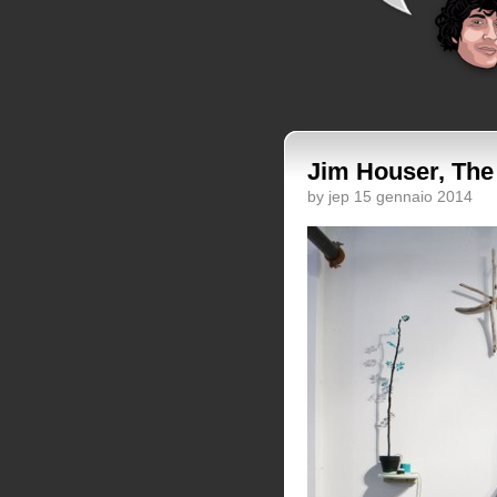
Jim Houser, The 
by jep 15 gennaio 2014