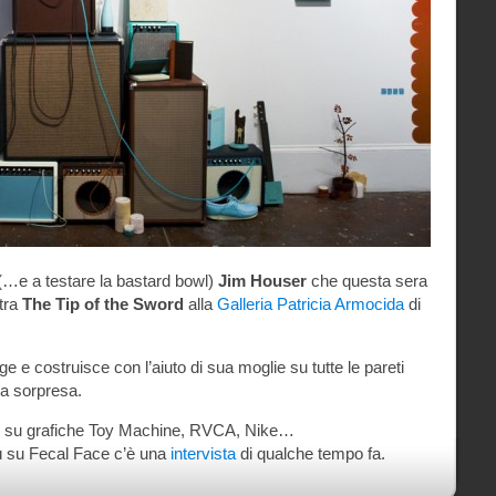
(…e a testare la bastard bowl)
Jim Houser
che questa sera
stra
The Tip of the Sword
alla
Galleria Patricia Armocida
di
e e costruisce con l’aiuto di sua moglie su tutte le pareti
lla sorpresa.
to su grafiche Toy Machine, RVCA, Nike…
ù su Fecal Face c’è una
intervista
di qualche tempo fa.