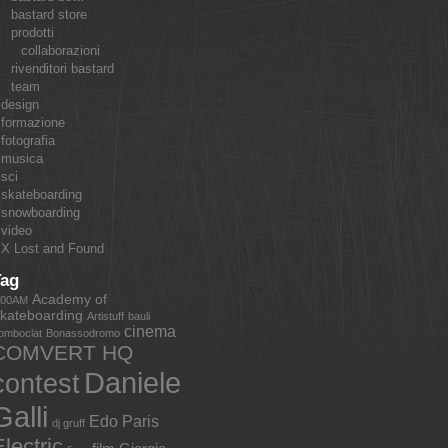
bastard store
prodotti
collaborazioni
rivenditori bastard
team
design
formazione
fotografia
musica
sci
skateboarding
snowboarding
video
X Lost and Found
Tag
Academy of
:00AM
kateboarding
Artistuff
bauli
cinema
omboclat
Bonassodromo
COMVERT HQ
Daniele
contest
Galli
Edo Paris
dj gruff
lectric