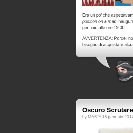
Era un po’ che aspettavamo
position on a map
inaugura
gennaio alle ore 19:00.
AVVERTENZA: Porcellino dei
bisogno di acquistare alcun
Oscuro Scrutare
by MAS™ 15 gennaio 201