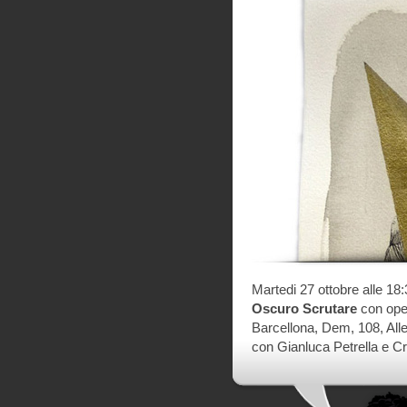
Martedi 27 ottobre alle 18
Oscuro Scrutare
con ope
Barcellona, Dem, 108, All
con Gianluca Petrella e Cr