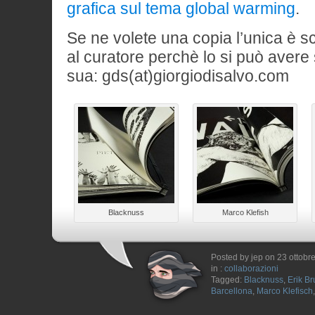
grafica sul tema global warming
.
Se ne volete una copia l’unica è s
al curatore perchè lo si può aver
sua: gds(at)giorgiodisalvo.com
Blacknuss
Marco Klefish
Posted by jep on 23 ottobr
in :
collaborazioni
Tagged:
Blacknuss
,
Erik Br
Barcellona
,
Marco Klefisch