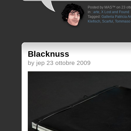
Posted by MAS™ on 23 ott
in :
arte
,
X Lost and Found
Tagged:
Galleria Patricia 
Klefisch
,
Scarful
,
Tommaso 
Blacknuss
by jep 23 ottobre 2009