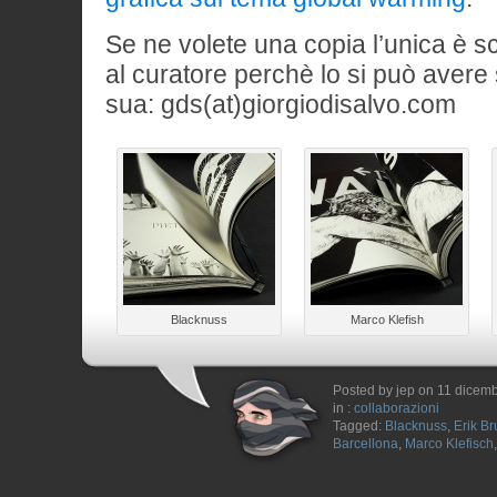
Se ne volete una copia l’unica è s
al curatore perchè lo si può aver
sua: gds(at)giorgiodisalvo.com
Blacknuss
Marco Klefish
Posted by jep on 11 dicem
in :
collaborazioni
Tagged:
Blacknuss
,
Erik Br
Barcellona
,
Marco Klefisch