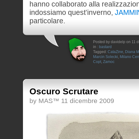
hanno collaborato alla realizzazion
indossiamo quest’inverno,
JAMMI
particolare.
Posted by davidelp on 11 
in :
bastard
Tagged:
CataZine
,
Diana M
Marcin Solecki
,
Milano Cen
Copt
,
Zamoc
Oscuro Scrutare
by MAS™ 11 dicembre 2009