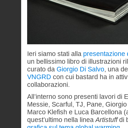
Ieri siamo stati alla
presentazione 
un bellissimo libro di illustrazioni 
curato da
Giorgio Di Salvo
, una de
VNGRD
con cui bastard ha in atti
collaborazioni.
All’interno sono presenti lavori di E
Messie, Scarful, TJ, Pane, Giorgio 
Marco Klefish e Luca Barcellona 
quest’ultimo nella linea
Artistuff
di 
grafica sul tema global warming
.