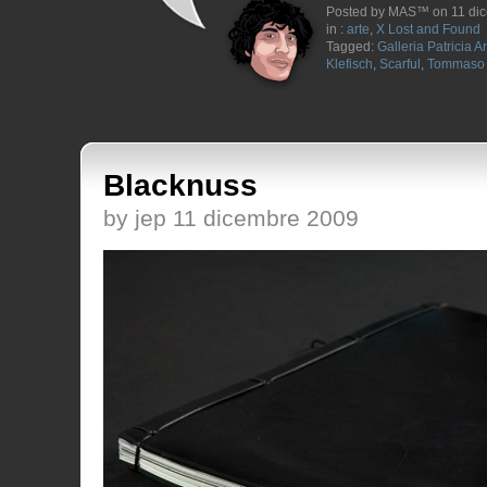
Posted by MAS™ on 11 di
in :
arte
,
X Lost and Found
Tagged:
Galleria Patricia 
Klefisch
,
Scarful
,
Tommaso 
Blacknuss
by jep 11 dicembre 2009